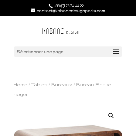
+33 (0)1 73 74 44 22
contact@kabanedesignparis.com
Sélectionner une page
Home
/
Tables
/
Bureaux
/ Bureau Snake
noyer