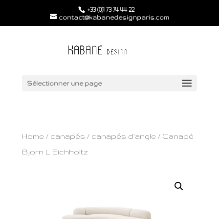
+33 (0)1 73 74 44 22
contact@kabanedesignparis.com
Sélectionner une page
Home
/
canapés
/
canapés d'angle
/ Canapé
Bjorn L Eichholtz