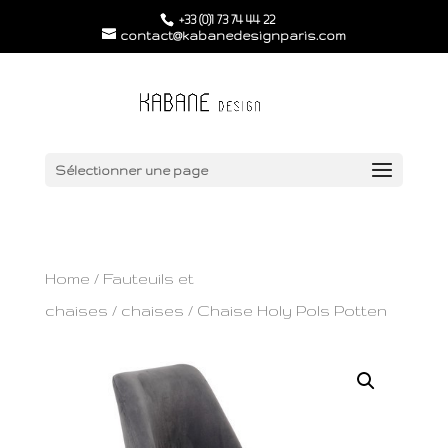
+33 (0)1 73 74 44 22
contact@kabanedesignparis.com
Sélectionner une page
Home
/
Fauteuils et
chaises
/
chaises
/ Chaise Holy Pols Potten