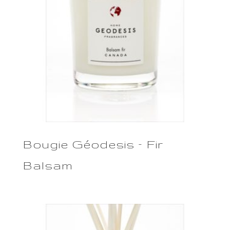
Bougie Géodesis – Fir
Balsam