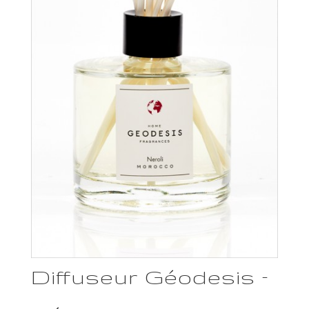
Diffuseur Géodesis –