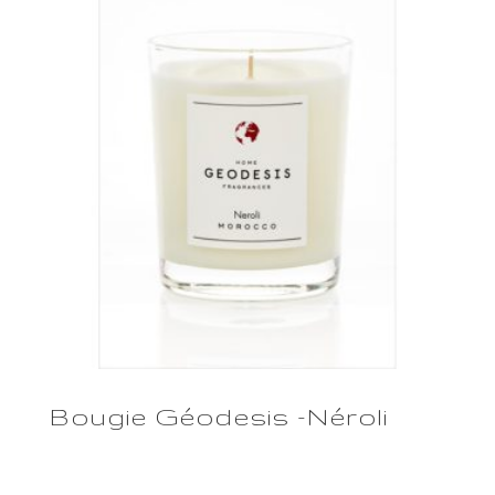
Bougie Géodesis -Néroli