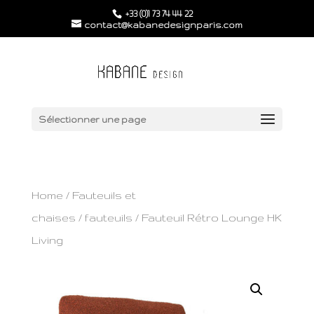
+33 (0)1 73 74 44 22
contact@kabanedesignparis.com
Sélectionner une page
Home
/
Fauteuils et
chaises
/
fauteuils
/ Fauteuil Rétro Lounge HK
Living