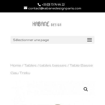
+33 (0)1 73 74 44 22
contact@kabanedesignparis.com
Sélectionner une page
Home
/
Tables
/
tables basses
/ Table Basse
Gau Treku