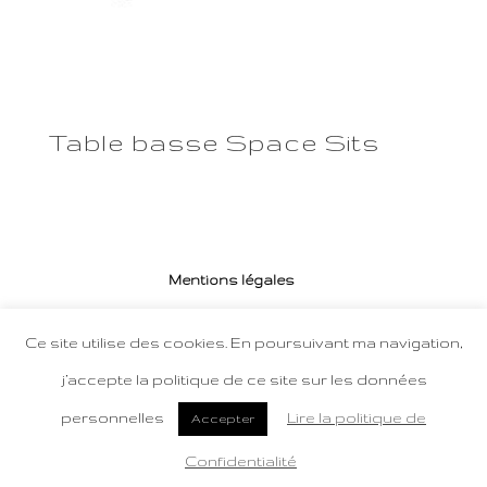
Table basse Space Sits
Mentions légales
Politique de confidentialité des données
Ce site utilise des cookies. En poursuivant ma navigation,
Conditions Générales de Vente
j’accepte la politique de ce site sur les données
personnelles
Lire la politique de
Design de
Elegant Themes
| Propulsé par
Accepter
WordPress
Confidentialité